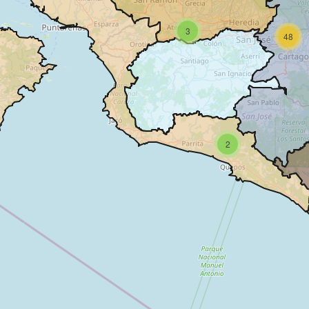
3
48
2